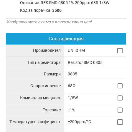
Описание:
RES SMD 0805 1% 200ppm 68R 1/8W
Код за поръчка:
3506
Изображението е само с илюстративна цел!
Спецификация
Производител
UNI OHM
Тип на резистора
Resistor SMD 0805
Размери
0805
Съпротивление
68Ω
Номинална мощност
1/8W
Толеранс
±1%
Температурен коефициент
±200ppm/°C