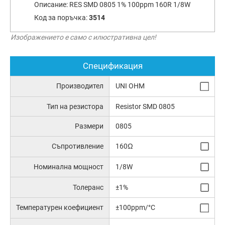
Описание:
RES SMD 0805 1% 100ppm 160R 1/8W
Код за поръчка:
3514
Изображението е само с илюстративна цел!
Спецификация
Производител
UNI OHM
Тип на резистора
Resistor SMD 0805
Размери
0805
Съпротивление
160Ω
Номинална мощност
1/8W
Толеранс
±1%
Температурен коефициент
±100ppm/°C