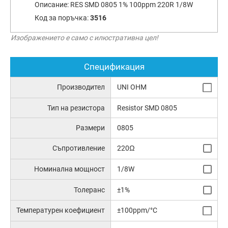
Описание:
RES SMD 0805 1% 100ppm 220R 1/8W
Код за поръчка:
3516
Изображението е само с илюстративна цел!
Спецификация
Производител
UNI OHM
Тип на резистора
Resistor SMD 0805
Размери
0805
Съпротивление
220Ω
Номинална мощност
1/8W
Толеранс
±1%
Температурен коефициент
±100ppm/°C