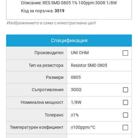
Описание:
RES SMD 0805 1% 100ppm 300R 1/8W
Код за поръчка:
3519
Изображението е само с илюстративна цел!
Спецификация
Производител
UNI OHM
Тип на резистора
Resistor SMD 0805
Размери
0805
Съпротивление
300Ω
Номинална мощност
1/8W
Толеранс
±1%
Температурен коефициент
±100ppm/°C