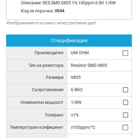
Описание:
RES SMD 0805 1% 100ppm 6.8K 1/8W
Код за поръчка:
3544
Изображението е само с илюстративна цел!
Спецификация
Производител
UNI OHM
Тип на резистора
Resistor SMD 0805
Размери
0805
Съпротивление
6.8kΩ
Номинална мощност
1/8W
Толеранс
±1%
Температурен коефициент
±100ppm/°C