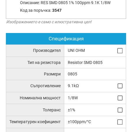
Описание:
RES SMD 0805 1% 100ppm 9.1K 1/8W
Код за поръчка:
3547
Изображението е само с илюстративна цел!
Спецификация
Производител
UNI OHM
Тип на резистора
Resistor SMD 0805
Размери
0805
Съпротивление
9.1kΩ
Номинална мощност
1/8W
Толеранс
±1%
Температурен коефициент
±100ppm/°C