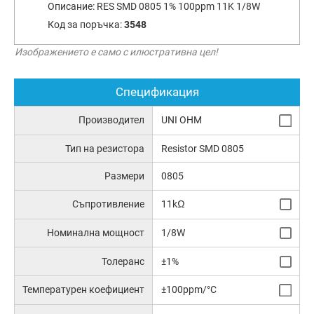
Описание:
RES SMD 0805 1% 100ppm 11K 1/8W
Код за поръчка:
3548
Изображението е само с илюстративна цел!
Спецификация
Производител
UNI OHM
Тип на резистора
Resistor SMD 0805
Размери
0805
Съпротивление
11kΩ
Номинална мощност
1/8W
Толеранс
±1%
Температурен коефициент
±100ppm/°C