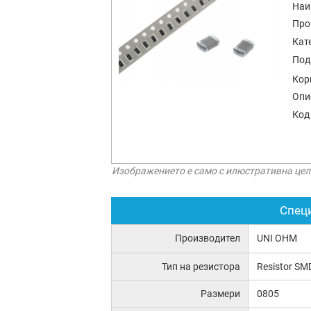
Наи
Про
Кат
Под
Кор
Опи
Код
Изображението е само с илюстративна цел
Спец
Производител
UNI OHM
Тип на резистора
Resistor SM
Размери
0805