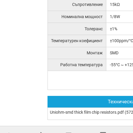
Съпротивление
15kΩ
Номинална мощност
1/8W
Толеранс
±1%
Температурен коефициент
±100ppm/°
Монтаж
SMD
Работна температура
-55°C ~ +12
Техническ
Uniohm-smd thick film chip resistors.pdf
(572