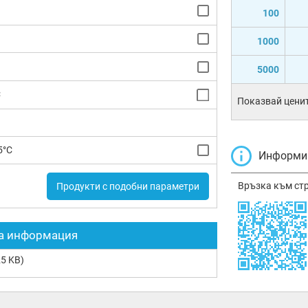
100
1000
5000
C
Показвай ценит
5°C
Информир
Връзка към ст
Продукти с подобни параметри
а информация
5 KB)