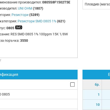
менование производител:
0805S8F1502T5E
Пловдив (мага
изводител:
UNI OHM
(1807)
егория:
Резистори
(5289)
категория:
Резистори SMD 0805 1%
(621)
пус:
0805
сание:
RES SMD 0805 1% 100ppm 15K 1/8W
 за поръчка:
3550
!
ификация
бр.
D 0805
1
10