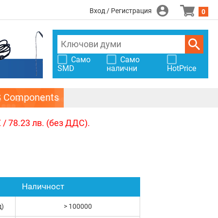
Вход / Регистрация
0
Само
Само
SMD
налични
HotPrice
S Components
/ 78.23 лв. (без ДДС).
Наличност
д)
> 100000