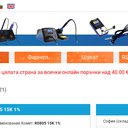
Фарнел
Шукат
R
цялата страна за всички онлайн поръчки над 40.00 € 
21)
5 15K 1%
София (скла
менование Комет:
R0805 15K 1%