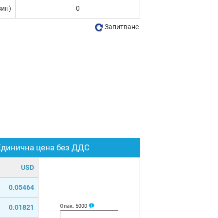
зин)
0
Запитване
Единична цена без ДДС
USD
0.05464
Опак.
5000
0.01821