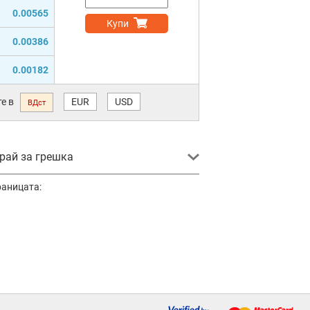
0.00565
Купи
0.00386
0.00182
е в
EUR
USD
ВДст
ай за грешка
раницата: