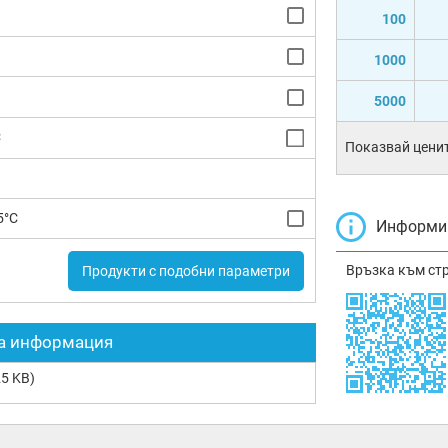
100
1000
5000
C
Показвай ценит
5°C
Информир
Връзка към ст
Продукти с подобни параметри
а информация
5 KB)