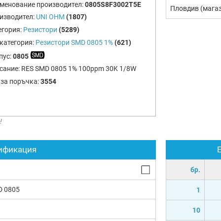
менование производител:
0805S8F3002T5E
Пловдив (мага
изводител:
UNI OHM
(1807)
егория:
Резистори
(5289)
категория:
Резистори SMD 0805 1%
(621)
пус:
0805
сание:
RES SMD 0805 1% 100ppm 30K 1/8W
 за поръчка:
3554
!
ификация
бр.
D 0805
1
10