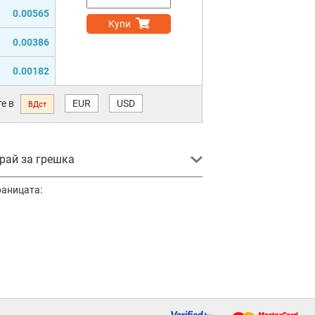
0.00565
Купи
0.00386
0.00182
е в
EUR
USD
ВДст
ай за грешка
раницата: