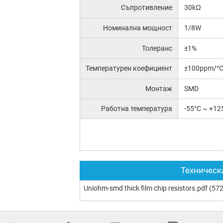
Съпротивление
30kΩ
Номинална мощност
1/8W
Толеранс
±1%
Температурен коефициент
±100ppm/°
Монтаж
SMD
Работна температура
-55°C ~ +12
Техническ
Uniohm-smd thick film chip resistors.pdf
(572