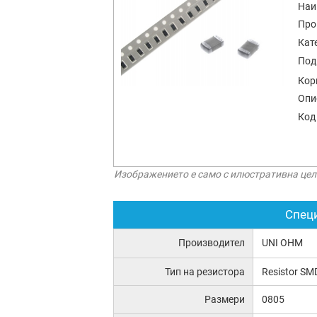
Наи
Про
Кат
Под
Кор
Опи
Код
Изображението е само с илюстративна цел
Спец
Производител
UNI OHM
Тип на резистора
Resistor SM
Размери
0805