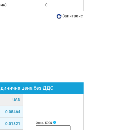
зин)
0
Запитване
Единична цена без ДДС
USD
0.05464
Опак.
5000
0.01821