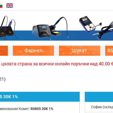
Фарнел
Шукат
R
цялата страна за всички онлайн поръчки над 40.00 € 
21)
5 30K 1%
София (скла
менование Комет:
R0805 30K 1%