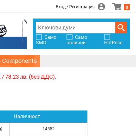
Вход / Регистрация
0
Само
Само
SMD
налични
HotPrice
S Components
/ 78.23 лв. (без ДДС).
Наличност
д)
14552