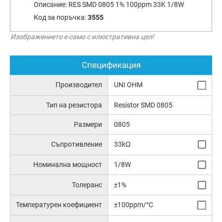
Описание:
RES SMD 0805 1% 100ppm 33K 1/8W
Код за поръчка:
3555
Изображението е само с илюстративна цел!
Спецификация
Производител
UNI OHM
Тип на резистора
Resistor SMD 0805
Размери
0805
Съпротивление
33kΩ
Номинална мощност
1/8W
Толеранс
±1%
Температурен коефициент
±100ppm/°C