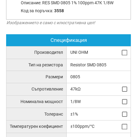
Описание:
RES SMD 0805 1% 100ppm 47K 1/8W
Код за поръчка:
3558
Изображението е само с илюстративна цел!
Спецификация
Производител
UNI OHM
Тип на резистора
Resistor SMD 0805
Размери
0805
Съпротивление
47kΩ
Номинална мощност
1/8W
Толеранс
±1%
Температурен коефициент
±100ppm/°C