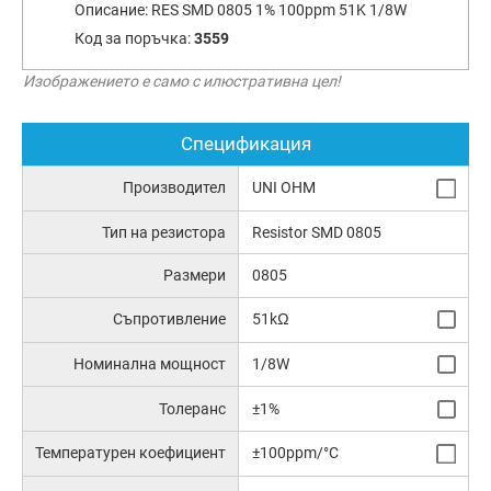
Описание:
RES SMD 0805 1% 100ppm 51K 1/8W
Код за поръчка:
3559
Изображението е само с илюстративна цел!
Спецификация
Производител
UNI OHM
Тип на резистора
Resistor SMD 0805
Размери
0805
Съпротивление
51kΩ
Номинална мощност
1/8W
Толеранс
±1%
Температурен коефициент
±100ppm/°C