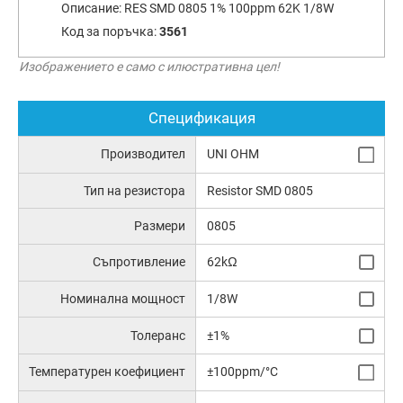
Описание:
RES SMD 0805 1% 100ppm 62K 1/8W
Код за поръчка:
3561
Изображението е само с илюстративна цел!
Спецификация
Производител
UNI OHM
Тип на резистора
Resistor SMD 0805
Размери
0805
Съпротивление
62kΩ
Номинална мощност
1/8W
Толеранс
±1%
Температурен коефициент
±100ppm/°C