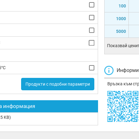
100
1000
5000
C
Показвай ценит
5°C
Информир
Връзка към ст
Продукти с подобни параметри
а информация
5 KB)