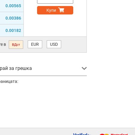
0.00565
Купи
0.00386
0.00182
е в
EUR
USD
ВДст
ай за грешка
раницата: