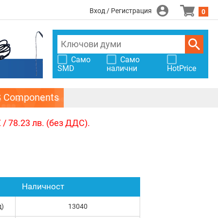
Вход / Регистрация
0
Само
Само
SMD
налични
HotPrice
S Components
/ 78.23 лв. (без ДДС).
Наличност
д)
13040