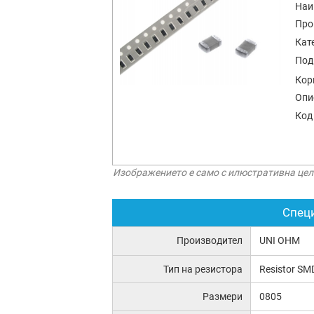
Наи
Про
Кат
Под
Кор
Опи
Код
Изображението е само с илюстративна цел
Спец
Производител
UNI OHM
Тип на резистора
Resistor SM
Размери
0805