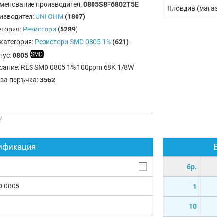
менование производител:
0805S8F6802T5E
Пловдив (мага
изводител:
UNI OHM
(1807)
егория:
Резистори
(5289)
категория:
Резистори SMD 0805 1%
(621)
пус:
0805
сание:
RES SMD 0805 1% 100ppm 68K 1/8W
 за поръчка:
3562
!
ификация
бр.
D 0805
1
10