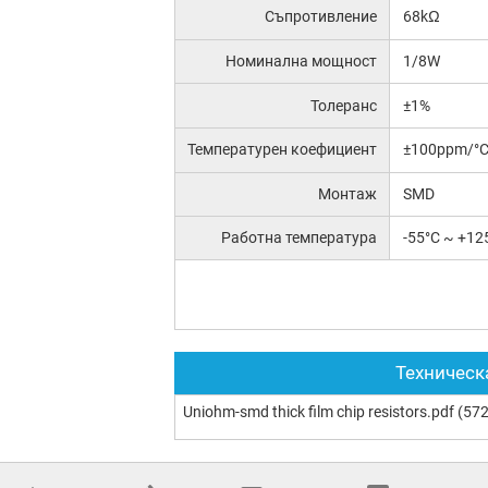
Съпротивление
68kΩ
Номинална мощност
1/8W
Толеранс
±1%
Температурен коефициент
±100ppm/°
Монтаж
SMD
Работна температура
-55°C ~ +12
Техническ
Uniohm-smd thick film chip resistors.pdf
(572