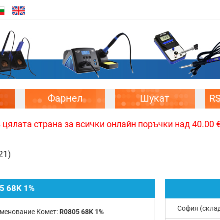
Фарнел
Шукат
R
цялата страна за всички онлайн поръчки над 40.00 € 
21)
5 68K 1%
София (скла
менование Комет:
R0805 68K 1%