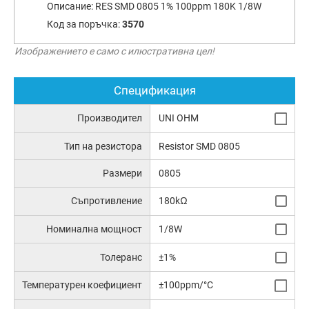
Описание:
RES SMD 0805 1% 100ppm 180K 1/8W
Код за поръчка:
3570
Изображението е само с илюстративна цел!
Спецификация
Производител
UNI OHM
Тип на резистора
Resistor SMD 0805
Размери
0805
Съпротивление
180kΩ
Номинална мощност
1/8W
Толеранс
±1%
Температурен коефициент
±100ppm/°C