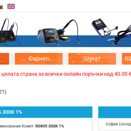
Фарнел
Шукат
R
цялата страна за всички онлайн поръчки над 40.00 € 
21)
 300K 1%
София (скла
менование Комет:
R0805 300K 1%