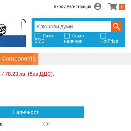
Вход / Регистрация
0
Само
Само
SMD
налични
HotPrice
S Components
/ 78.23 лв. (без ДДС).
Наличност
д)
831