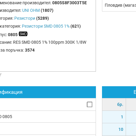
менование производител:
0805S8F3003T5E
Пловдив (мага
изводител:
UNI OHM
(1807)
егория:
Резистори
(5289)
категория:
Резистори SMD 0805 1%
(621)
пус:
0805
сание:
RES SMD 0805 1% 100ppm 300K 1/8W
 за поръчка:
3574
!
ификация
бр.
D 0805
1
10