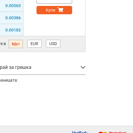
0.00565
Купи
0.00386
0.00182
е в
EUR
USD
ВДст
ай за грешка
раницата: