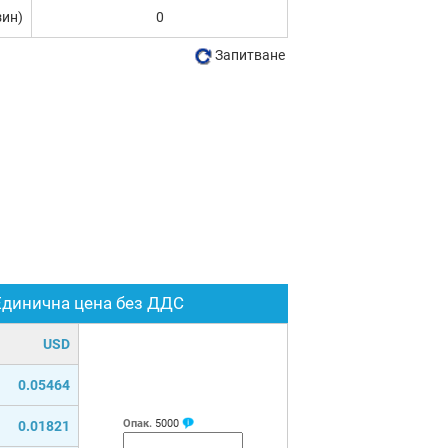
зин)
0
Запитване
Единична цена без ДДС
USD
0.05464
Опак.
5000
0.01821