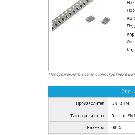
Наи
Про
Кат
Под
Кор
Опи
Код
Изображението е само с илюстративна цел
Спец
Производител
UNI OHM
Тип на резистора
Resistor SM
Размери
0805