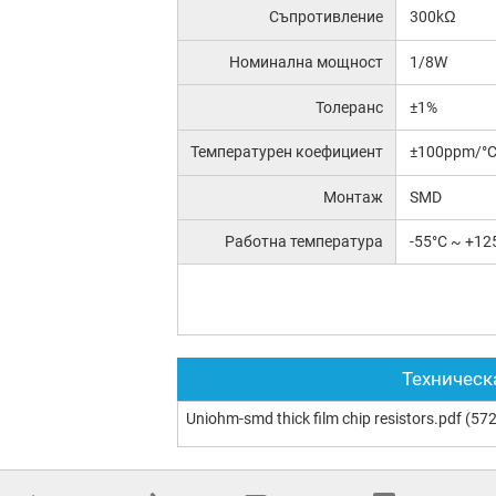
Съпротивление
300kΩ
Номинална мощност
1/8W
Толеранс
±1%
Температурен коефициент
±100ppm/°
Монтаж
SMD
Работна температура
-55°C ~ +12
Техническ
Uniohm-smd thick film chip resistors.pdf
(572