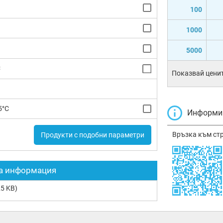
100
1000
5000
C
Показвай ценит
5°C
Информир
Връзка към ст
Продукти с подобни параметри
а информация
5 KB)