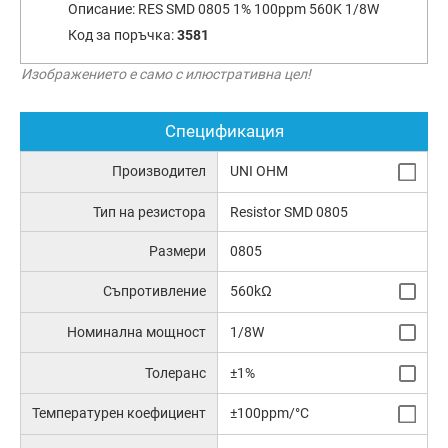
Описание:
RES SMD 0805 1% 100ppm 560K 1/8W
Код за поръчка:
3581
Изображението е само с илюстративна цел!
Спецификация
Производител
UNI OHM
Тип на резистора
Resistor SMD 0805
Размери
0805
Съпротивление
560kΩ
Номинална мощност
1/8W
Толеранс
±1%
Температурен коефициент
±100ppm/°C