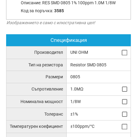
Описание:
RES SMD 0805 1% 100ppm 1.0M 1/8W
Код за поръчка:
3585
Изображението е само с илюстративна цел!
Спецификация
Производител
UNI OHM
Тип на резистора
Resistor SMD 0805
Размери
0805
Съпротивление
1.0MΩ
Номинална мощност
1/8W
Толеранс
±1%
Температурен коефициент
±100ppm/°C