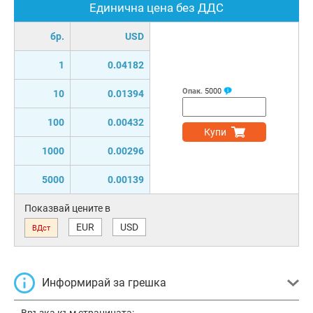
Единична цена без ДДС
бр.
USD
1
0.04182
Опак.
5000
10
0.01394
100
0.00432
Купи
1000
0.00296
5000
0.00139
Показвай цените в
EUR
USD
ВДст
Информирай за грешка
Връзка към страницата: