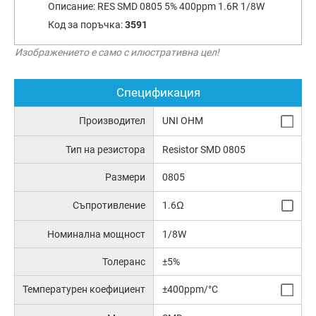
Описание:
RES SMD 0805 5% 400ppm 1.6R 1/8W
Код за поръчка:
3591
Изображението е само с илюстративна цел!
Спецификация
Производител
UNI OHM
Тип на резистора
Resistor SMD 0805
Размери
0805
Съпротивление
1.6Ω
Номинална мощност
1/8W
Толеранс
±5%
Температурен коефициент
±400ppm/°C