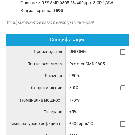
Описание:
RES SMD 0805 5% 400ppm 3.0R 1/8W
Код за поръчка:
3595
Изображението е само с илюстративна цел!
Спецификация
Производител
UNI OHM
Тип на резистора
Resistor SMD 0805
Размери
0805
Съпротивление
3.0Ω
Номинална мощност
1/8W
Толеранс
±5%
Температурен коефициент
±400ppm/°C