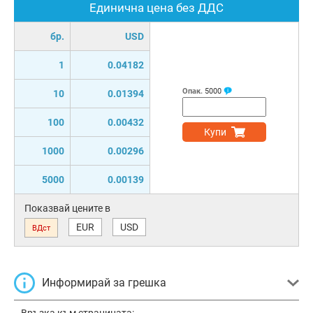
Единична цена без ДДС
бр.
USD
1
0.04182
Опак.
5000
10
0.01394
100
0.00432
Купи
1000
0.00296
5000
0.00139
Показвай цените в
EUR
USD
ВДст
Информирай за грешка
Връзка към страницата: