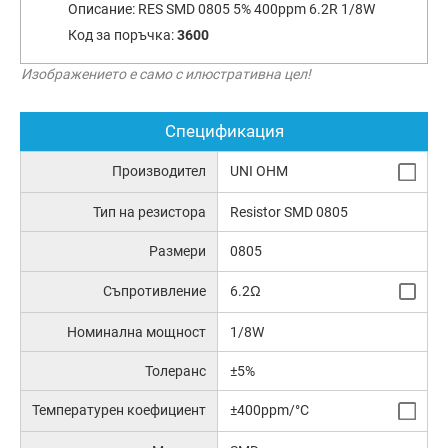
Описание:
RES SMD 0805 5% 400ppm 6.2R 1/8W
Код за поръчка:
3600
Изображението е само с илюстративна цел!
Спецификация
Производител
UNI OHM
Тип на резистора
Resistor SMD 0805
Размери
0805
Съпротивление
6.2Ω
Номинална мощност
1/8W
Толеранс
±5%
Температурен коефициент
±400ppm/°C