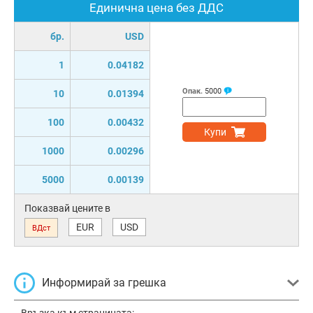
Единична цена без ДДС
бр.
USD
1
0.04182
Опак.
5000
10
0.01394
100
0.00432
Купи
1000
0.00296
5000
0.00139
Показвай цените в
EUR
USD
ВДст
Информирай за грешка
Връзка към страницата: