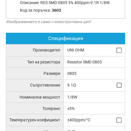
Описание:
RES SMD 0805 5% 400ppm 9.1R 1/8W
Код за поръчка:
3603
Изображението е само с илюстративна цел!
Спецификация
Производител
UNI OHM
Тип на резистора
Resistor SMD 0805
Размери
0805
Съпротивление
9.1Ω
Номинална мощност
1/8W
Толеранс
±5%
Температурен коефициент
±400ppm/°C