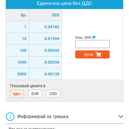
Единична цена без ДДС
бр.
USD
1
0.04182
Опак.
5000
10
0.01394
100
0.00432
Купи
1000
0.00296
5000
0.00139
Показвай цените в
EUR
USD
ВДст
Информирай за грешка
Връзка към страницата: