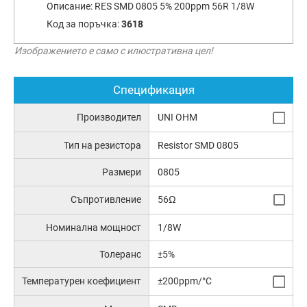
Описание:
RES SMD 0805 5% 200ppm 56R 1/8W
Код за поръчка:
3618
Изображението е само с илюстративна цел!
Спецификация
Производител
UNI OHM
Тип на резистора
Resistor SMD 0805
Размери
0805
Съпротивление
56Ω
Номинална мощност
1/8W
Толеранс
±5%
Температурен коефициент
±200ppm/°C