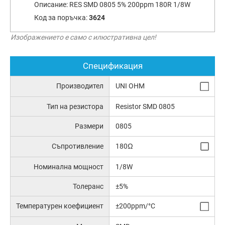
Описание:
RES SMD 0805 5% 200ppm 180R 1/8W
Код за поръчка:
3624
Изображението е само с илюстративна цел!
Спецификация
Производител
UNI OHM
Тип на резистора
Resistor SMD 0805
Размери
0805
Съпротивление
180Ω
Номинална мощност
1/8W
Толеранс
±5%
Температурен коефициент
±200ppm/°C