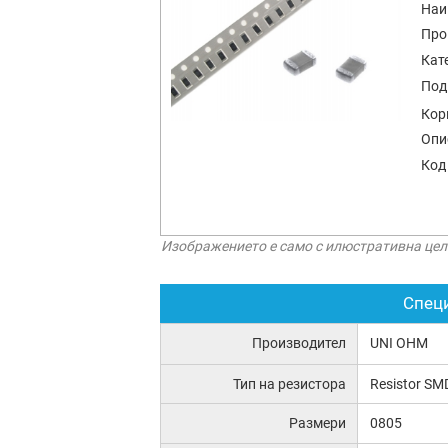
Наи
Про
Кат
Под
Кор
Опи
Код
Изображението е само с илюстративна цел
Спец
Производител
UNI OHM
Тип на резистора
Resistor SM
Размери
0805