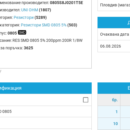
менование производител:
0805S8J0201T5E
Пловдив (мага
изводител:
UNI OHM
(1807)
егория:
Резистори
(5289)
Д
категория:
Резистори SMD 0805 5%
(503)
пус:
0805
Очаквана дата
сание:
RES SMD 0805 5% 200ppm 200R 1/8W
06.08.2026
 за поръчка:
3625
!
ификация
бр.
D 0805
1
10