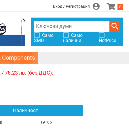
Вход / Регистрация
0
Само
Само
SMD
налични
HotPrice
S Components
/ 78.23 лв. (без ДДС).
Наличност
д)
19185