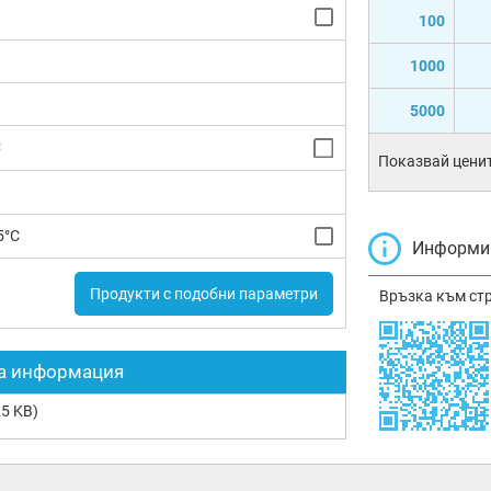
100
1000
5000
C
Показвай ценит
5°C
Информир
Продукти с подобни параметри
Връзка към ст
а информация
5 KB)