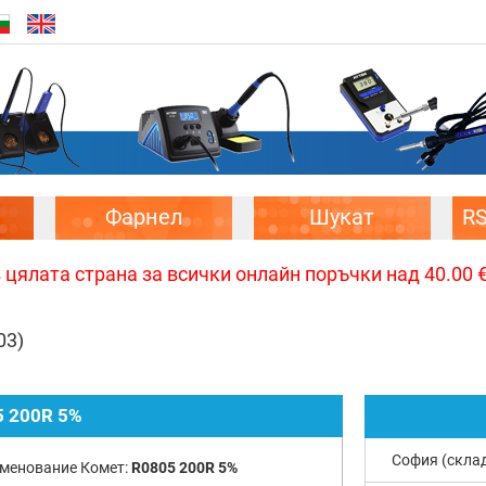
Фарнел
Шукат
R
цялата страна за всички онлайн поръчки над 40.00 € 
03)
 200R 5%
София (скла
менование Комет:
R0805 200R 5%