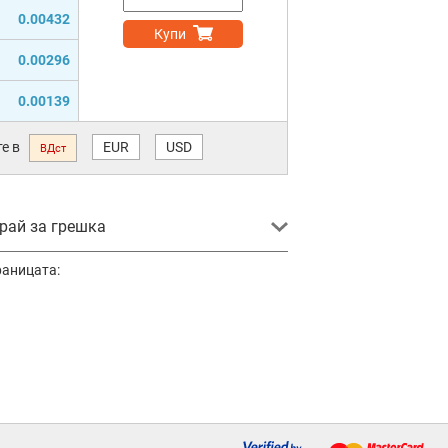
0.00432
Купи
0.00296
0.00139
е в
EUR
USD
ВДст
ай за грешка
раницата: