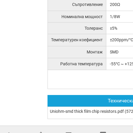
Съпротивление
200Ω
Номинална мощност
1/8W
Толеранс
±5%
Температурен коефициент
±200ppm/°
Монтаж
SMD
Работна температура
-55°C ~ +12
Техническ
Uniohm-smd thick film chip resistors.pdf
(572