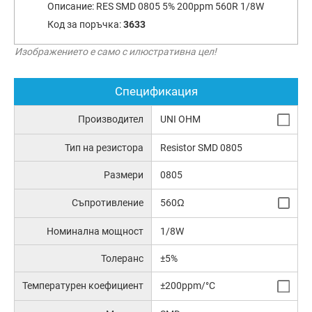
Описание:
RES SMD 0805 5% 200ppm 560R 1/8W
Код за поръчка:
3633
Изображението е само с илюстративна цел!
Спецификация
Производител
UNI OHM
Тип на резистора
Resistor SMD 0805
Размери
0805
Съпротивление
560Ω
Номинална мощност
1/8W
Толеранс
±5%
Температурен коефициент
±200ppm/°C