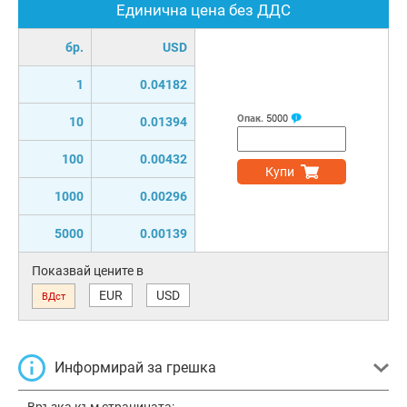
Единична цена без ДДС
бр.
USD
1
0.04182
Опак.
5000
10
0.01394
100
0.00432
Купи
1000
0.00296
5000
0.00139
Показвай цените в
EUR
USD
ВДст
Информирай за грешка
Връзка към страницата: