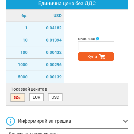
Единична цена без ДДС
бр.
USD
1
0.04182
Опак.
5000
10
0.01394
100
0.00432
Купи
1000
0.00296
5000
0.00139
Показвай цените в
EUR
USD
ВДст
Информирай за грешка
Връзка към страницата: