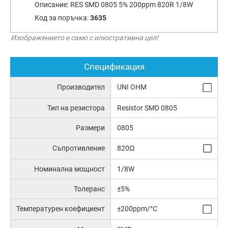
Описание:
RES SMD 0805 5% 200ppm 820R 1/8W
Код за поръчка:
3635
Изображението е само с илюстративна цел!
Спецификация
Производител
UNI OHM
Тип на резистора
Resistor SMD 0805
Размери
0805
Съпротивление
820Ω
Номинална мощност
1/8W
Толеранс
±5%
Температурен коефициент
±200ppm/°C