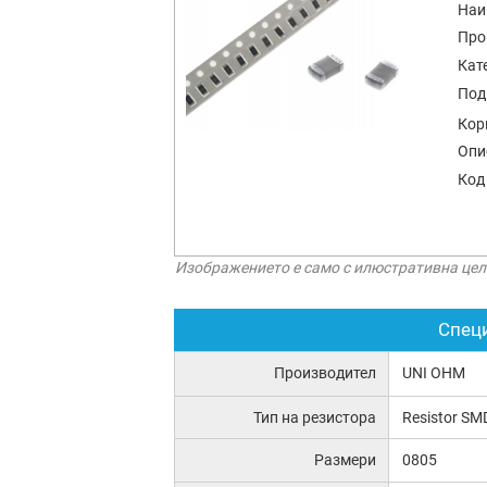
Наи
Про
Кат
Под
Кор
Опи
Код
Изображението е само с илюстративна цел
Спец
Производител
UNI OHM
Тип на резистора
Resistor SM
Размери
0805