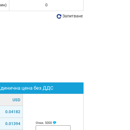
зин)
0
Запитване
Единична цена без ДДС
USD
0.04182
Опак.
5000
0.01394