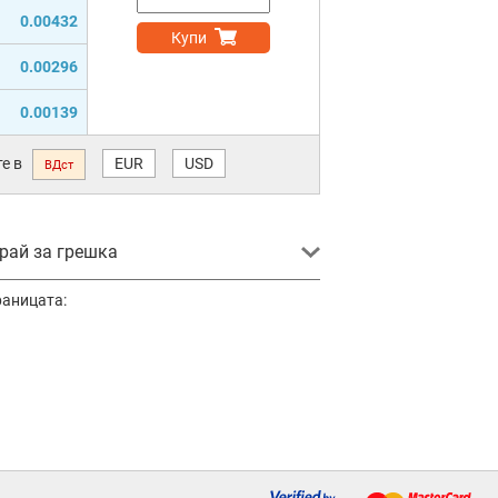
0.00432
Купи
0.00296
0.00139
е в
EUR
USD
ВДст
ай за грешка
раницата: