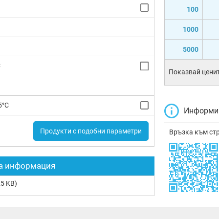
100
1000
5000
C
Показвай ценит
5°C
Информир
Продукти с подобни параметри
Връзка към ст
а информация
5 KB)