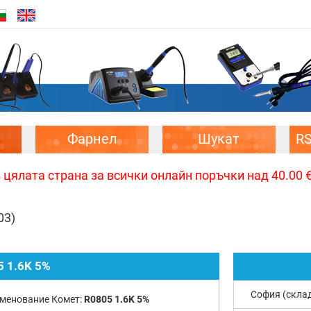
Фарнел
Шукат
R
цялата страна за всички онлайн поръчки над 40.00 € 
03)
5 1.6K 5%
София (скла
менование Комет:
R0805 1.6K 5%