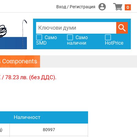
Вход / Регистрация
0
Само
Само
SMD
налични
HotPrice
S Components
/ 78.23 лв. (без ДДС).
Наличност
д)
80997