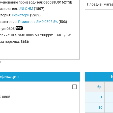
менование производител:
0805S8J0162T5E
Пловдив (мага
изводител:
UNI OHM
(1807)
егория:
Резистори
(5289)
категория:
Резистори SMD 0805 5%
(503)
пус:
0805
сание:
RES SMD 0805 5% 200ppm 1.6K 1/8W
 за поръчка:
3636
!
ификация
бр.
D 0805
1
10