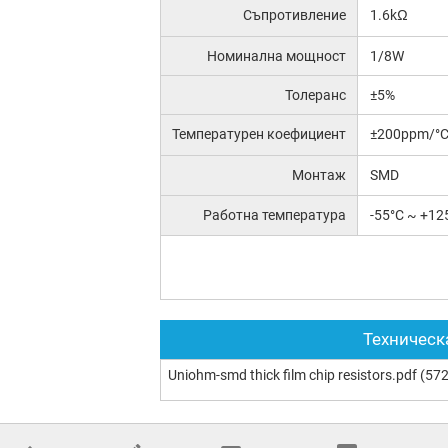
Съпротивление
1.6kΩ
Номинална мощност
1/8W
Толеранс
±5%
Температурен коефициент
±200ppm/°
Монтаж
SMD
Работна температура
-55°C ~ +12
Техническ
Uniohm-smd thick film chip resistors.pdf
(572