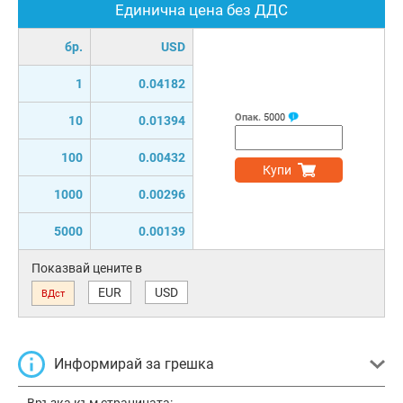
Единична цена без ДДС
бр.
USD
1
0.04182
Опак.
5000
10
0.01394
100
0.00432
Купи
1000
0.00296
5000
0.00139
Показвай цените в
EUR
USD
ВДст
Информирай за грешка
Връзка към страницата: