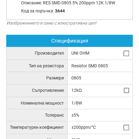
Описание:
RES SMD 0805 5% 200ppm 12K 1/8W
Код за поръчка:
3644
Изображението е само с илюстративна цел!
Спецификация
Производител
UNI OHM
Тип на резистора
Resistor SMD 0805
Размери
0805
Съпротивление
12kΩ
Номинална мощност
1/8W
Толеранс
±5%
Температурен коефициент
±200ppm/°C