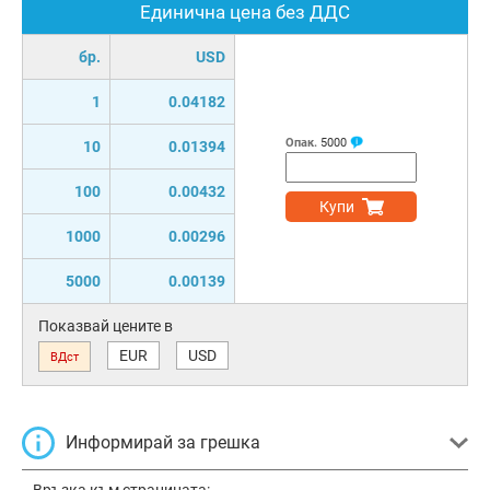
Единична цена без ДДС
бр.
USD
1
0.04182
Опак.
5000
10
0.01394
100
0.00432
Купи
1000
0.00296
5000
0.00139
Показвай цените в
EUR
USD
ВДст
Информирай за грешка
Връзка към страницата: