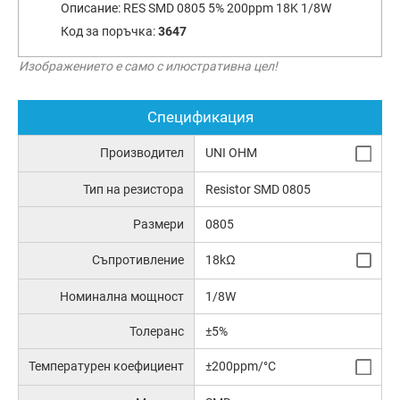
Описание:
RES SMD 0805 5% 200ppm 18K 1/8W
Код за поръчка:
3647
Изображението е само с илюстративна цел!
Спецификация
Производител
UNI OHM
Тип на резистора
Resistor SMD 0805
Размери
0805
Съпротивление
18kΩ
Номинална мощност
1/8W
Толеранс
±5%
Температурен коефициент
±200ppm/°C