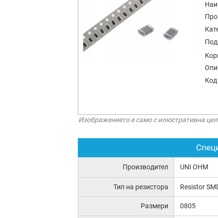
Наи
Про
Кат
Под
Кор
Опи
Код
Изображението е само с илюстративна цел
Спец
Производител
UNI OHM
Тип на резистора
Resistor SM
Размери
0805