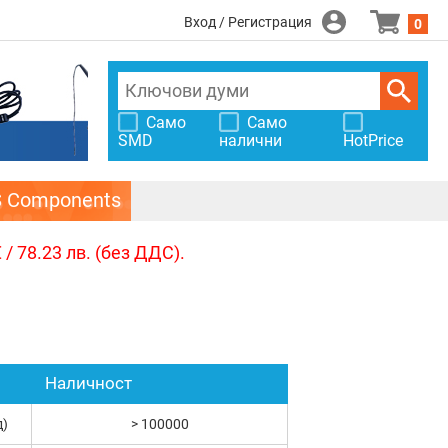
Вход / Регистрация
0
Само
Само
SMD
налични
HotPrice
S Components
/ 78.23 лв. (без ДДС).
Наличност
д)
> 100000