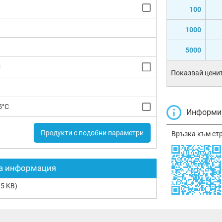
100
1000
5000
C
Показвай ценит
5°C
Информир
Продукти с подобни параметри
Връзка към ст
а информация
5 KB)