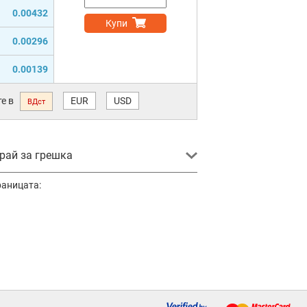
0.00432
Купи
0.00296
0.00139
е в
EUR
USD
ВДст
ай за грешка
раницата: