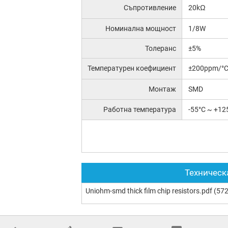
Съпротивление
20kΩ
Номинална мощност
1/8W
Толеранс
±5%
Температурен коефициент
±200ppm/°
Монтаж
SMD
Работна температура
-55°C ~ +12
Техническ
Uniohm-smd thick film chip resistors.pdf
(572