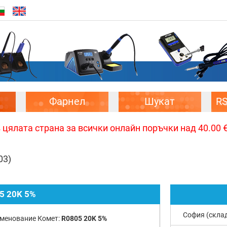
Фарнел
Шукат
R
цялата страна за всички онлайн поръчки над 40.00 € 
03)
5 20K 5%
София (скла
менование Комет:
R0805 20K 5%