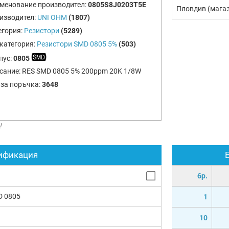
менование производител:
0805S8J0203T5E
Пловдив (мага
изводител:
UNI OHM
(1807)
егория:
Резистори
(5289)
категория:
Резистори SMD 0805 5%
(503)
пус:
0805
сание:
RES SMD 0805 5% 200ppm 20K 1/8W
 за поръчка:
3648
!
ификация
бр.
D 0805
1
10