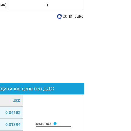
зин)
0
Запитване
Единична цена без ДДС
USD
0.04182
Опак.
5000
0.01394