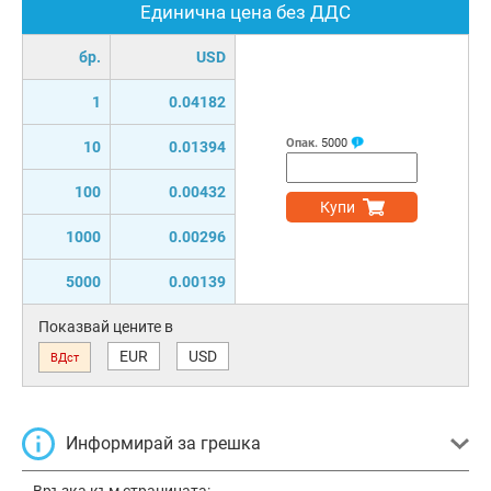
Единична цена без ДДС
бр.
USD
1
0.04182
Опак.
5000
10
0.01394
100
0.00432
Купи
1000
0.00296
5000
0.00139
Показвай цените в
EUR
USD
ВДст
Информирай за грешка
Връзка към страницата: