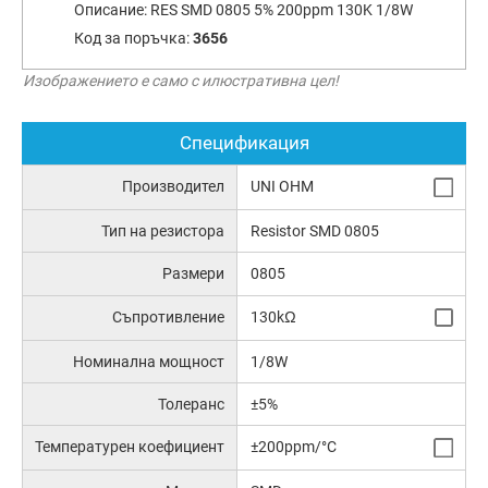
Описание:
RES SMD 0805 5% 200ppm 130K 1/8W
Код за поръчка:
3656
Изображението е само с илюстративна цел!
Спецификация
Производител
UNI OHM
Тип на резистора
Resistor SMD 0805
Размери
0805
Съпротивление
130kΩ
Номинална мощност
1/8W
Толеранс
±5%
Температурен коефициент
±200ppm/°C