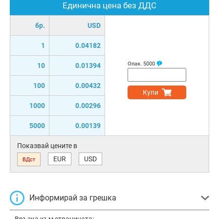
Единична цена без ДДС
бр.
USD
1
0.04182
Опак.
5000
10
0.01394
100
0.00432
Купи
1000
0.00296
5000
0.00139
Показвай цените в
EUR
USD
ВДст
Информирай за грешка
Връзка към страницата: