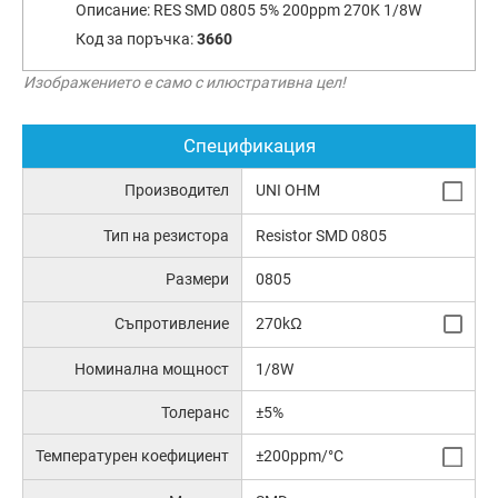
Описание:
RES SMD 0805 5% 200ppm 270K 1/8W
Код за поръчка:
3660
Изображението е само с илюстративна цел!
Спецификация
Производител
UNI OHM
Тип на резистора
Resistor SMD 0805
Размери
0805
Съпротивление
270kΩ
Номинална мощност
1/8W
Толеранс
±5%
Температурен коефициент
±200ppm/°C