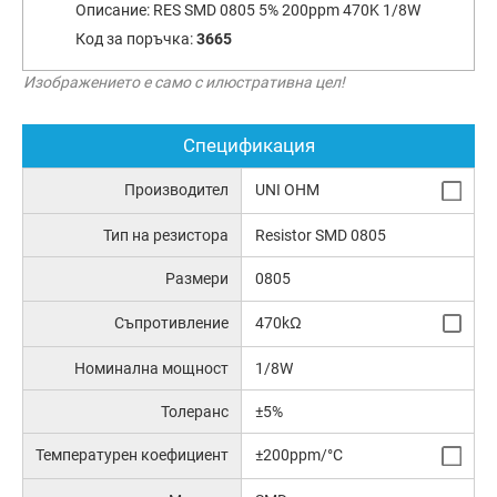
Описание:
RES SMD 0805 5% 200ppm 470K 1/8W
Код за поръчка:
3665
Изображението е само с илюстративна цел!
Спецификация
Производител
UNI OHM
Тип на резистора
Resistor SMD 0805
Размери
0805
Съпротивление
470kΩ
Номинална мощност
1/8W
Толеранс
±5%
Температурен коефициент
±200ppm/°C