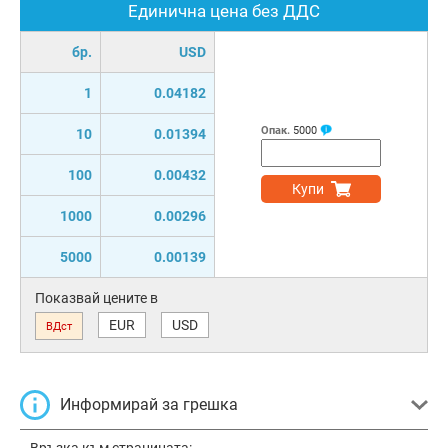
Единична цена без ДДС
бр.
USD
1
0.04182
Опак.
5000
10
0.01394
100
0.00432
Купи
1000
0.00296
5000
0.00139
Показвай цените в
EUR
USD
ВДст
Информирай за грешка
Връзка към страницата: