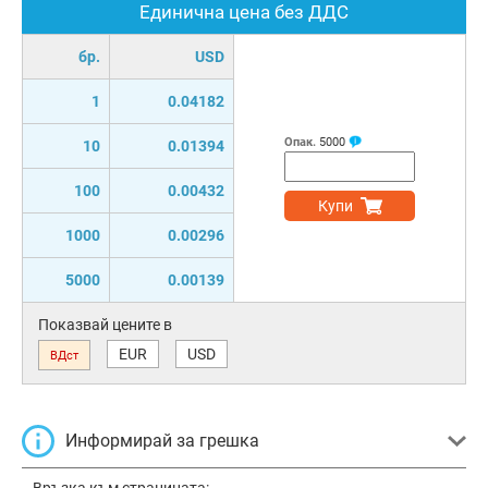
Единична цена без ДДС
бр.
USD
1
0.04182
Опак.
5000
10
0.01394
100
0.00432
Купи
1000
0.00296
5000
0.00139
Показвай цените в
EUR
USD
ВДст
Информирай за грешка
Връзка към страницата: