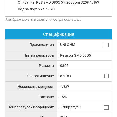
Описание:
RES SMD 0805 5% 200ppm 820K 1/8W
Код за поръчка:
3670
Изображението е само с илюстративна цел!
Спецификация
Производител
UNI OHM
Тип на резистора
Resistor SMD 0805
Размери
0805
Съпротивление
820kΩ
Номинална мощност
1/8W
Толеранс
±5%
Температурен коефициент
±200ppm/°C