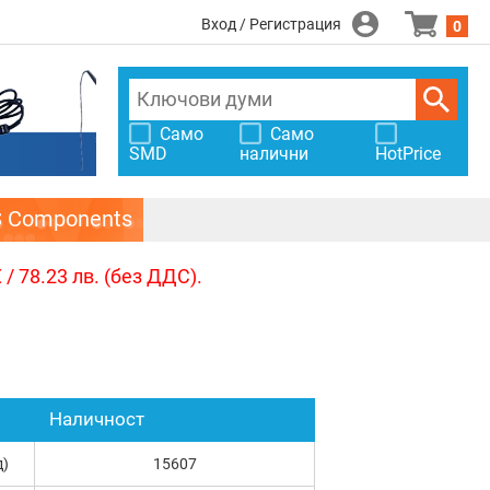
Вход / Регистрация
0
Само
Само
SMD
налични
HotPrice
S Components
/ 78.23 лв. (без ДДС).
Наличност
д)
15607