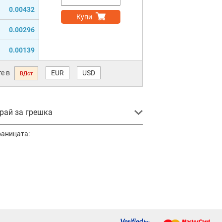
0.00432
Купи
0.00296
0.00139
е в
EUR
USD
ВДст
ай за грешка
раницата: