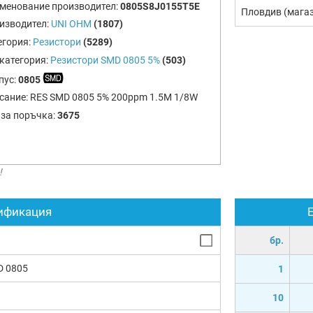
менование производител:
0805S8J0155T5E
Пловдив (мага
изводител:
UNI OHM
(1807)
егория:
Резистори
(5289)
категория:
Резистори SMD 0805 5%
(503)
пус:
0805
сание:
RES SMD 0805 5% 200ppm 1.5M 1/8W
 за поръчка:
3675
!
ификация
бр.
D 0805
1
10