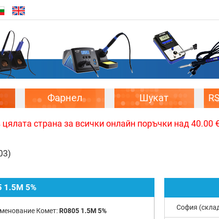
Фарнел
Шукат
R
цялата страна за всички онлайн поръчки над 40.00 € 
03)
 1.5M 5%
София (скла
менование Комет:
R0805 1.5M 5%