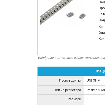
Наи
Про
Кат
Под
Кор
Опи
Код
Изображението е само с илюстративна цел
Спец
Производител
UNI OHM
Тип на резистора
Resistor SM
Размери
0805