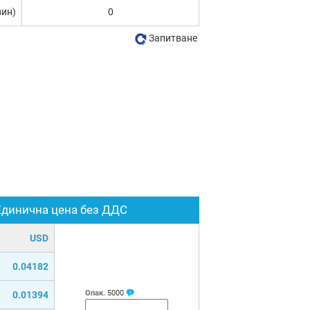
зин)
0
Запитване
Единична цена без ДДС
USD
0.04182
Опак.
5000
0.01394