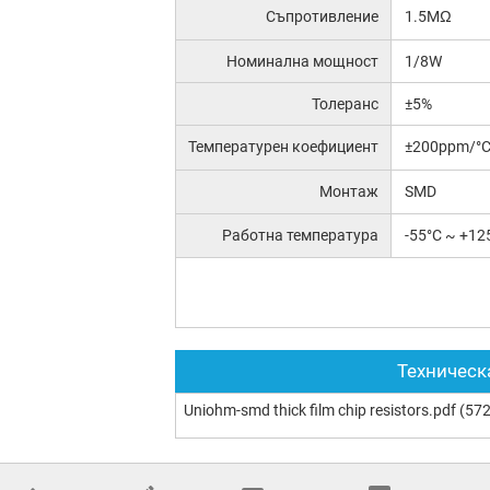
Съпротивление
1.5MΩ
Номинална мощност
1/8W
Толеранс
±5%
Температурен коефициент
±200ppm/°
Монтаж
SMD
Работна температура
-55°C ~ +12
Техническ
Uniohm-smd thick film chip resistors.pdf
(572