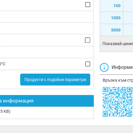
100
1000
5000
C
Показвай ценит
5°C
Информир
Продукти с подобни параметри
Връзка към ст
а информация
5 KB)