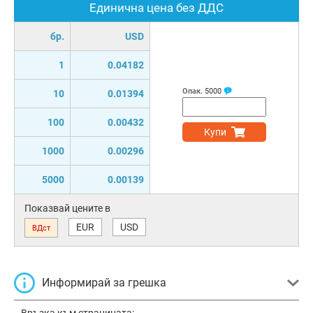
Единична цена без ДДС
бр.
USD
1
0.04182
Опак.
5000
10
0.01394
100
0.00432
Купи
1000
0.00296
5000
0.00139
Показвай цените в
EUR
USD
ВДст
Информирай за грешка
Връзка към страницата: