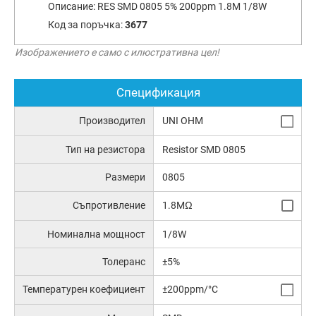
Описание:
RES SMD 0805 5% 200ppm 1.8M 1/8W
Код за поръчка:
3677
Изображението е само с илюстративна цел!
Спецификация
Производител
UNI OHM
Тип на резистора
Resistor SMD 0805
Размери
0805
Съпротивление
1.8MΩ
Номинална мощност
1/8W
Толеранс
±5%
Температурен коефициент
±200ppm/°C