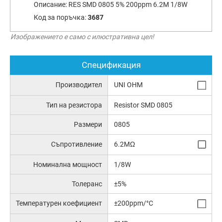
Описание:
RES SMD 0805 5% 200ppm 6.2M 1/8W
Код за поръчка:
3687
Изображението е само с илюстративна цел!
Спецификация
Производител
UNI OHM
Тип на резистора
Resistor SMD 0805
Размери
0805
Съпротивление
6.2MΩ
Номинална мощност
1/8W
Толеранс
±5%
Температурен коефициент
±200ppm/°C