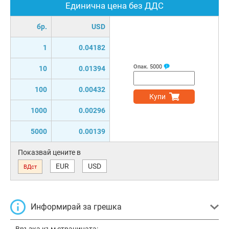
Единична цена без ДДС
бр.
USD
1
0.04182
Опак.
5000
10
0.01394
100
0.00432
Купи
1000
0.00296
5000
0.00139
Показвай цените в
EUR
USD
ВДст
Информирай за грешка
Връзка към страницата: