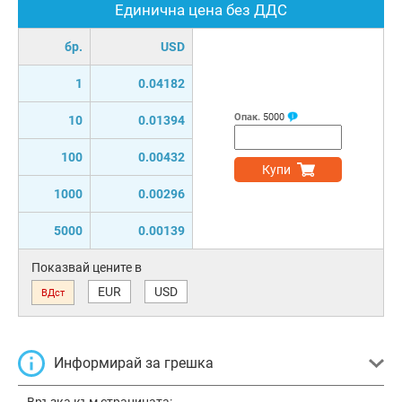
Единична цена без ДДС
бр.
USD
1
0.04182
Опак.
5000
10
0.01394
100
0.00432
Купи
1000
0.00296
5000
0.00139
Показвай цените в
EUR
USD
ВДст
Информирай за грешка
Връзка към страницата: