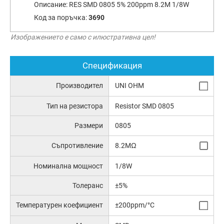
Описание:
RES SMD 0805 5% 200ppm 8.2M 1/8W
Код за поръчка:
3690
Изображението е само с илюстративна цел!
Спецификация
Производител
UNI OHM
Тип на резистора
Resistor SMD 0805
Размери
0805
Съпротивление
8.2MΩ
Номинална мощност
1/8W
Толеранс
±5%
Температурен коефициент
±200ppm/°C