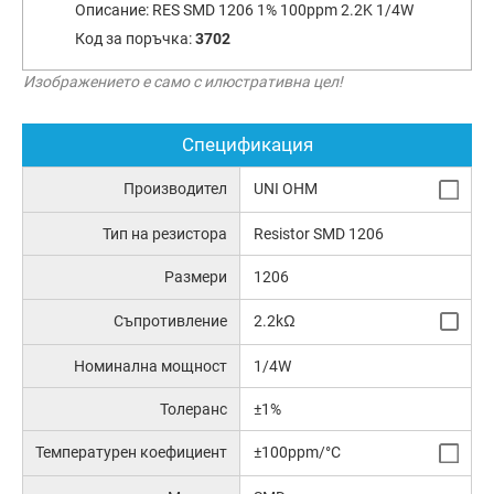
Описание:
RES SMD 1206 1% 100ppm 2.2K 1/4W
Код за поръчка:
3702
Изображението е само с илюстративна цел!
Спецификация
Производител
UNI OHM
Тип на резистора
Resistor SMD 1206
Размери
1206
Съпротивление
2.2kΩ
Номинална мощност
1/4W
Толеранс
±1%
Температурен коефициент
±100ppm/°C