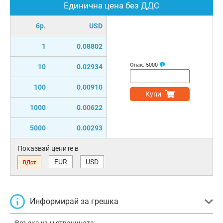
Единична цена без ДДС
бр.
USD
1
0.08802
Опак.
5000
10
0.02934
100
0.00910
Купи
1000
0.00622
5000
0.00293
Показвай цените в
EUR
USD
ВДст
Информирай за грешка
Връзка към страницата: