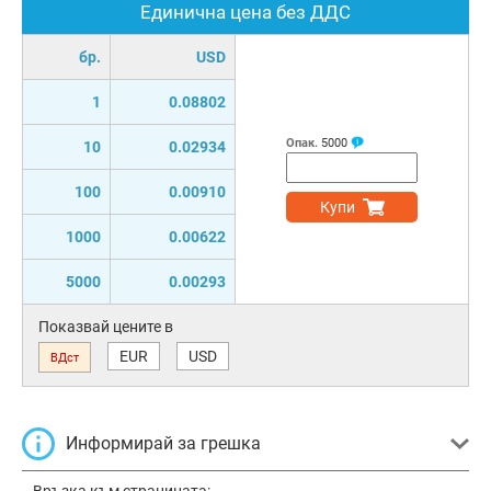
Единична цена без ДДС
бр.
USD
1
0.08802
Опак.
5000
10
0.02934
100
0.00910
Купи
1000
0.00622
5000
0.00293
Показвай цените в
EUR
USD
ВДст
Информирай за грешка
Връзка към страницата: