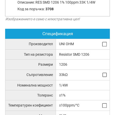
Описание:
RES SMD 1206 1% 100ppm 33K 1/4W
Код за поръчка:
3708
Изображението е само с илюстративна цел!
Спецификация
Производител
UNI OHM
Тип на резистора
Resistor SMD 1206
Размери
1206
Съпротивление
33kΩ
Номинална мощност
1/4W
Толеранс
±1%
Температурен коефициент
±100ppm/°C