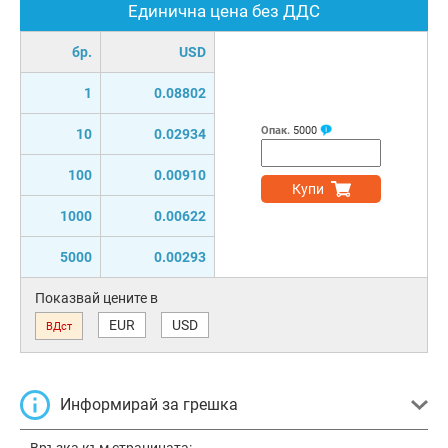
Единична цена без ДДС
бр.
USD
1
0.08802
Опак.
5000
10
0.02934
100
0.00910
Купи
1000
0.00622
5000
0.00293
Показвай цените в
EUR
USD
ВДст
Информирай за грешка
Връзка към страницата: