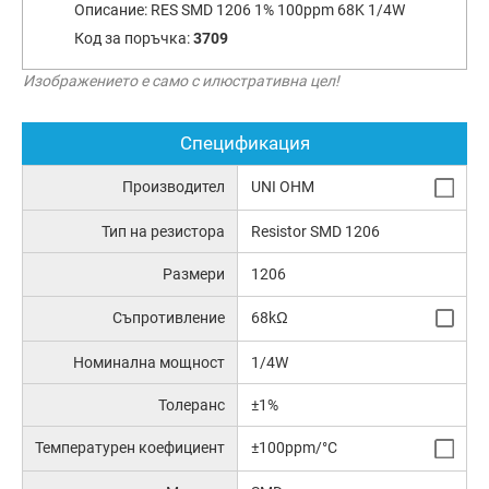
Описание:
RES SMD 1206 1% 100ppm 68K 1/4W
Код за поръчка:
3709
Изображението е само с илюстративна цел!
Спецификация
Производител
UNI OHM
Тип на резистора
Resistor SMD 1206
Размери
1206
Съпротивление
68kΩ
Номинална мощност
1/4W
Толеранс
±1%
Температурен коефициент
±100ppm/°C