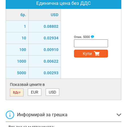
Единична цена без ДДС
бр.
USD
1
0.08802
Опак.
5000
10
0.02934
100
0.00910
Купи
1000
0.00622
5000
0.00293
Показвай цените в
EUR
USD
ВДст
Информирай за грешка
Връзка към страницата: