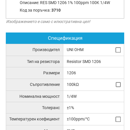
Описание:
RES SMD 1206 1% 100ppm 100K 1/4W
Код за поръчка:
3710
Изображението е само с илюстративна цел!
Спецификация
Производител
UNI OHM
Тип на резистора
Resistor SMD 1206
Размери
1206
Съпротивление
100kΩ
Номинална мощност
1/4W
Толеранс
±1%
Температурен коефициент
±100ppm/°C