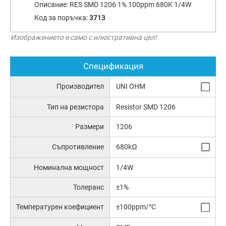
Описание:
RES SMD 1206 1% 100ppm 680K 1/4W
Код за поръчка:
3713
Изображението е само с илюстративна цел!
Спецификация
Производител
UNI OHM
Тип на резистора
Resistor SMD 1206
Размери
1206
Съпротивление
680kΩ
Номинална мощност
1/4W
Толеранс
±1%
Температурен коефициент
±100ppm/°C