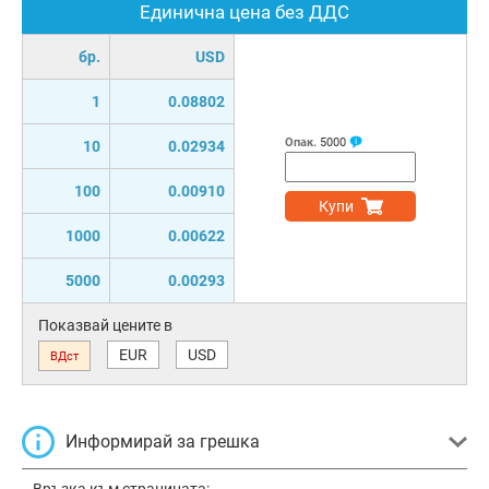
Единична цена без ДДС
бр.
USD
1
0.08802
Опак.
5000
10
0.02934
100
0.00910
Купи
1000
0.00622
5000
0.00293
Показвай цените в
EUR
USD
ВДст
Информирай за грешка
Връзка към страницата: