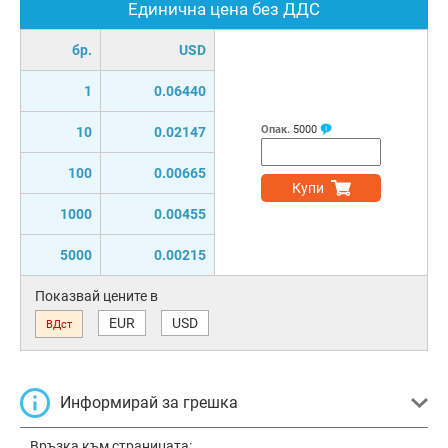
Единична цена без ДДС
бр.
USD
1
0.06440
Опак.
5000
10
0.02147
100
0.00665
Купи
1000
0.00455
5000
0.00215
Показвай цените в
EUR
USD
ВДст
Информирай за грешка
Връзка към страницата: