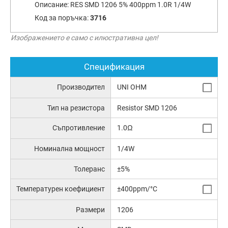
Описание:
RES SMD 1206 5% 400ppm 1.0R 1/4W
Код за поръчка:
3716
Изображението е само с илюстративна цел!
Спецификация
Производител
UNI OHM
Тип на резистора
Resistor SMD 1206
Съпротивление
1.0Ω
Номинална мощност
1/4W
Толеранс
±5%
Температурен коефициент
±400ppm/°C
Размери
1206