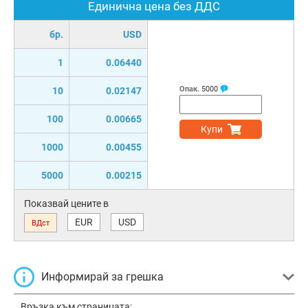
Единична цена без ДДС
бр.
USD
1
0.06440
Опак.
5000
10
0.02147
100
0.00665
Купи
1000
0.00455
5000
0.00215
Показвай цените в
EUR
USD
ВДст
Информирай за грешка
Връзка към страницата: