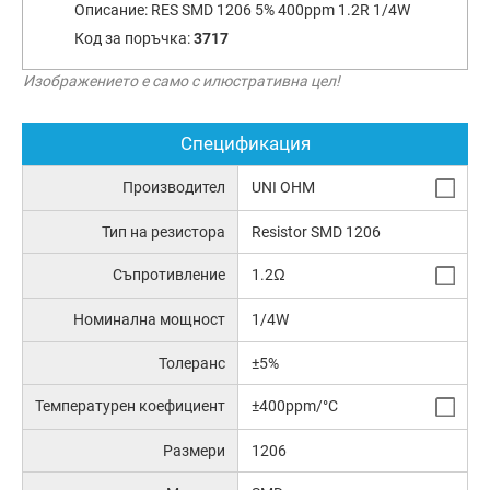
Описание:
RES SMD 1206 5% 400ppm 1.2R 1/4W
Код за поръчка:
3717
Изображението е само с илюстративна цел!
Спецификация
Производител
UNI OHM
Тип на резистора
Resistor SMD 1206
Съпротивление
1.2Ω
Номинална мощност
1/4W
Толеранс
±5%
Температурен коефициент
±400ppm/°C
Размери
1206