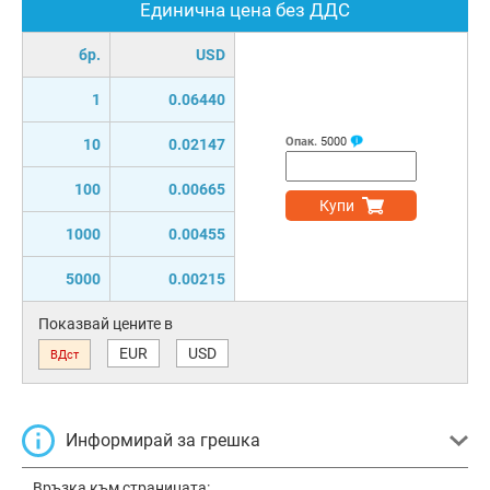
Единична цена без ДДС
бр.
USD
1
0.06440
Опак.
5000
10
0.02147
100
0.00665
Купи
1000
0.00455
5000
0.00215
Показвай цените в
EUR
USD
ВДст
Информирай за грешка
Връзка към страницата: