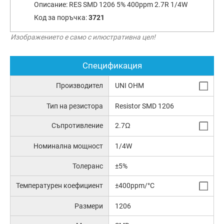
Описание:
RES SMD 1206 5% 400ppm 2.7R 1/4W
Код за поръчка:
3721
Изображението е само с илюстративна цел!
Спецификация
Производител
UNI OHM
Тип на резистора
Resistor SMD 1206
Съпротивление
2.7Ω
Номинална мощност
1/4W
Толеранс
±5%
Температурен коефициент
±400ppm/°C
Размери
1206