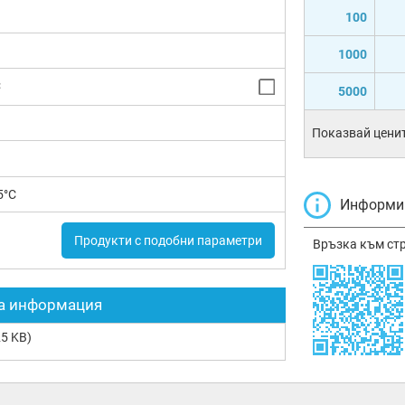
100
1000
C
5000
Показвай ценит
5°C
Информир
Продукти с подобни параметри
Връзка към ст
а информация
5 KB)