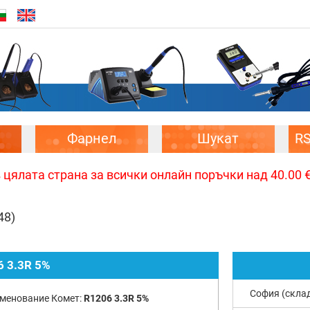
Фарнел
Шукат
R
цялата страна за всички онлайн поръчки над 40.00 € 
48)
6 3.3R 5%
София (скла
менование Комет:
R1206 3.3R 5%