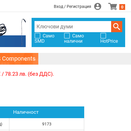
Вход / Регистрация
0
Само
Само
SMD
налични
HotPrice
S Components
/ 78.23 лв. (без ДДС).
Наличност
д)
9173