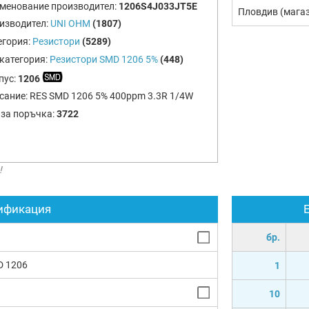
менование производител:
1206S4J033JT5E
Пловдив (мага
изводител:
UNI OHM
(1807)
егория:
Резистори
(5289)
категория:
Резистори SMD 1206 5%
(448)
пус:
1206
сание:
RES SMD 1206 5% 400ppm 3.3R 1/4W
 за поръчка:
3722
!
ификация
бр.
D 1206
1
10