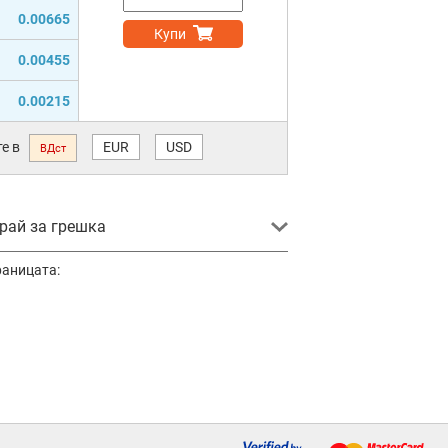
0.00665
Купи
0.00455
0.00215
е в
EUR
USD
ВДст
ай за грешка
раницата: