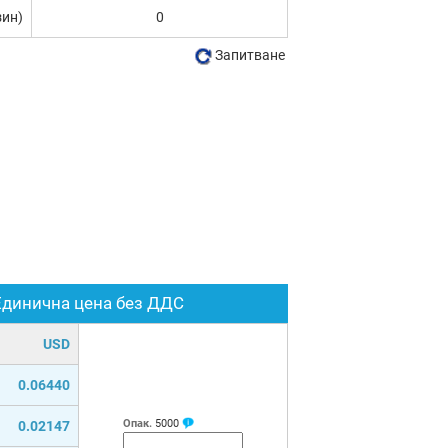
зин)
0
Запитване
Единична цена без ДДС
USD
0.06440
Опак.
5000
0.02147