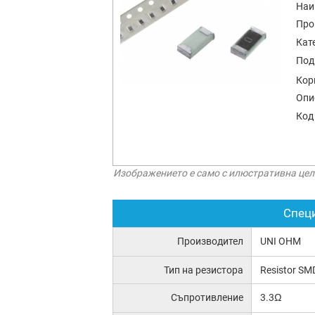
Наи
Про
Кат
Под
Кор
Опи
Код
Изображението е само с илюстративна цел
Спец
Производител
UNI OHM
Тип на резистора
Resistor SM
Съпротивление
3.3Ω