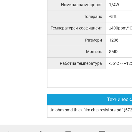
Номинална мощност
1/4W
Толеранс
±5%
Температурен коефициент
±400ppm/°
Размери
1206
Монтаж
SMD
Работна температура
-55°C ~ +12
Техническ
Uniohm-smd thick film chip resistors.pdf
(572