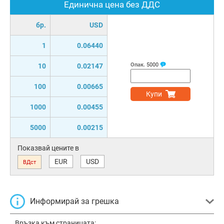
Единична цена без ДДС
бр.
USD
1
0.06440
Опак.
5000
10
0.02147
100
0.00665
Купи
1000
0.00455
5000
0.00215
Показвай цените в
EUR
USD
ВДст
Информирай за грешка
Връзка към страницата: