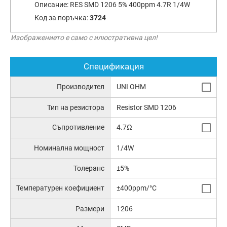
Описание:
RES SMD 1206 5% 400ppm 4.7R 1/4W
Код за поръчка:
3724
Изображението е само с илюстративна цел!
Спецификация
Производител
UNI OHM
Тип на резистора
Resistor SMD 1206
Съпротивление
4.7Ω
Номинална мощност
1/4W
Толеранс
±5%
Температурен коефициент
±400ppm/°C
Размери
1206