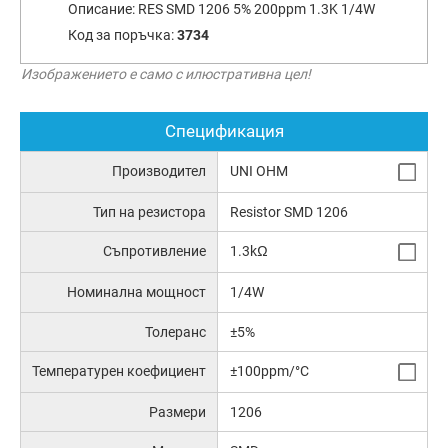
Описание:
RES SMD 1206 5% 200ppm 1.3K 1/4W
Код за поръчка:
3734
Изображението е само с илюстративна цел!
Спецификация
Производител
UNI OHM
Тип на резистора
Resistor SMD 1206
Съпротивление
1.3kΩ
Номинална мощност
1/4W
Толеранс
±5%
Температурен коефициент
±100ppm/°C
Размери
1206