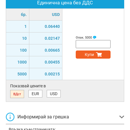
Единична цена без ДДС
бр.
USD
1
0.06440
Опак.
5000
10
0.02147
100
0.00665
Купи
1000
0.00455
5000
0.00215
Показвай цените в
EUR
USD
ВДст
Информирай за грешка
Връзка към страницата: